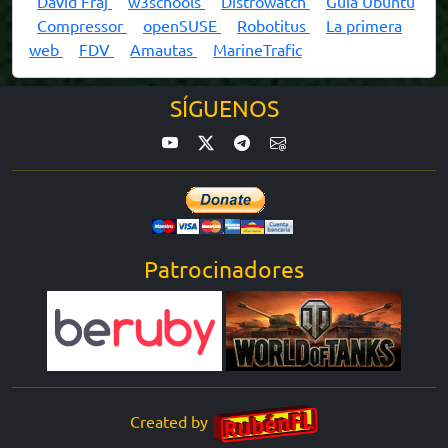
David Fraj
w3schools
Distrowatch
Guía Ubuntu
Compressor
openSUSE
Robotitus
La primera
web
FDV
Amautas
MarineTrafic
SÍGUENOS
Patrocinadores
Created by