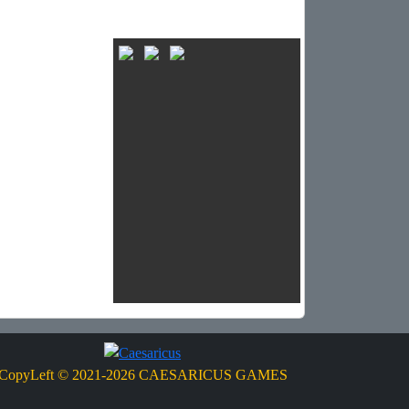
CopyLeft
©
2021-2026 CAESARICUS GAMES