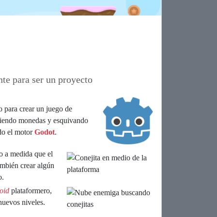
nte para ser un proyecto
o para crear un juego de
cojiendo monedas y esquivando
ndo el motor
Godot
.
o a medida que el
también crear algún
o.
oid
plataformero,
nuevos niveles.