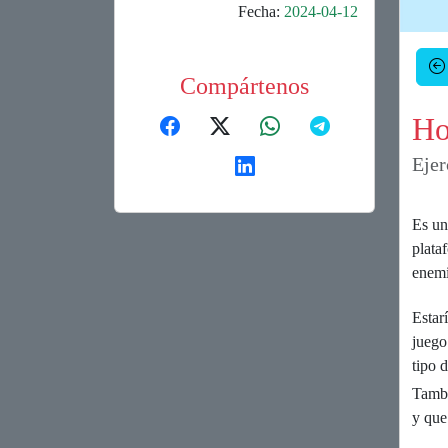
Fecha:
2024-04-12
Compártenos
Ho
Ejer
Es un
plata
enemi
Estar
juego
tipo 
Tambi
y que