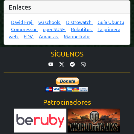
Enlaces
David Fraj
w3schools
Distrowatch
Guía Ubuntu
Compressor
openSUSE
Robotitus
La primera
web
FDV
Amautas
MarineTrafic
SÍGUENOS
Patrocinadores