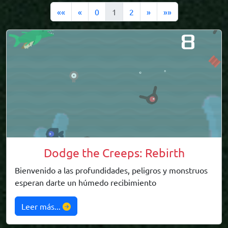
««
«
0
1
2
»
»»
Dodge the Creeps: Rebirth
Bienvenido a las profundidades, peligros y monstruos
esperan darte un húmedo recibimiento
Leer más...