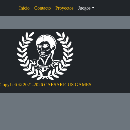
Inicio
Contacto
Proyectos
Juegos
CopyLeft
©
2021-2026 CAESARICUS GAMES